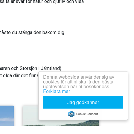
så ta ansvar för natur och djurliv och visa
d måste du stänga den bakom dig.
aren och Storsjön i Jämtland).
t elda där det finns en särskild plats för
Denna webbsida använder sig av
cookies för att ni ska få den bästa
upplevelsen när ni besöker oss.
Förklara mer
Jag godkänner