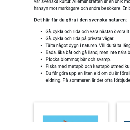
vår svenska kultur. Allemansrätten är en unik möjl
hänsyn mot markägare och andra besökare. En bra 
Det här får du göra i den svenska naturen:
Gå, cykla och rida och vara nästan överal
Gå, cykla och rida på privata vägar.
Tälta något dygn i naturen. Vill du tälta 
Bada, åka båt och gå iland, men inte nära
Plocka blommor, bär och svamp.
Fiska med metspö och kastspö utmed kuste
Du får göra upp en liten eld om du är försik
eldning. På sommaren är det ofta förbjude
Cookie Consent plugin for the EU cookie law