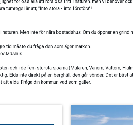
ighet för oss alla att röra oss fritt i naturen. men vi behöver ock
tumregel är att; "Inte störa - inte förstöra"!
lt i naturen. Men inte för nära bostadshus. Om du öppnar en grin
längre tid måste du fråga den som äger marken.
 bostadshus.
n och i de fem största sjöarna (Mälaren, Vänern, Vättern, Hjälm
tig. Elda inte direkt på en berghäll, den går sönder. Det är bäst at
t att elda. Fråga din kommun vad som gäller.