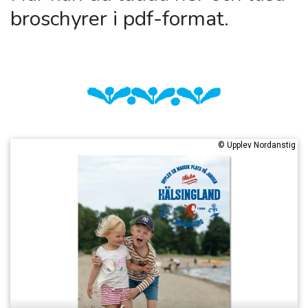
broschyrer i pdf-format.
©
Upplev Nordanstig