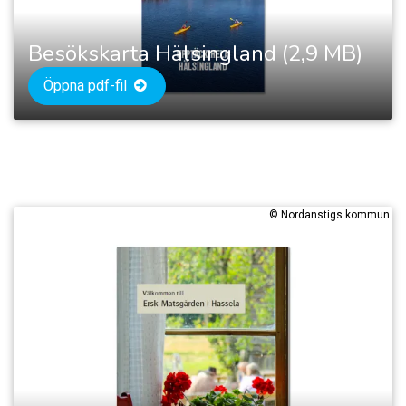
Besökskarta Hälsingland (2,9 MB)
Öppna pdf-fil
©
Nordanstigs kommun