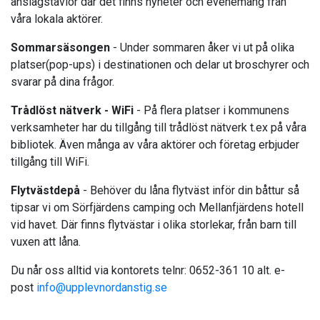
anslagstavlor där det finns nyheter och evenemang från
våra lokala aktörer.
Sommarsäsongen
- Under sommaren åker vi ut på olika
platser(pop-ups) i destinationen och delar ut broschyrer och
svarar på dina frågor.
Trådlöst nätverk - WiFi
- På flera platser i kommunens
verksamheter har du tillgång till trådlöst nätverk t.ex på våra
bibliotek. Även många av våra aktörer och företag erbjuder
tillgång till WiFi.
Flytvästdepå
- Behöver du låna flytväst inför din båttur så
tipsar vi om Sörfjärdens camping och Mellanfjärdens hotell
vid havet. Där finns flytvästar i olika storlekar, från barn till
vuxen att låna.
Du når oss alltid via kontorets telnr: 0652-361 10 alt. e-
post
info@upplevnordanstig.se