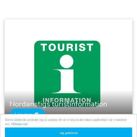
Nordanstigs turistinformation
Läs mer
Denna webbsida använder sig av cookies för att ni ska få den bästa upplevelsen när ni besöker
oss.
Förklara mer
Jag godkänner