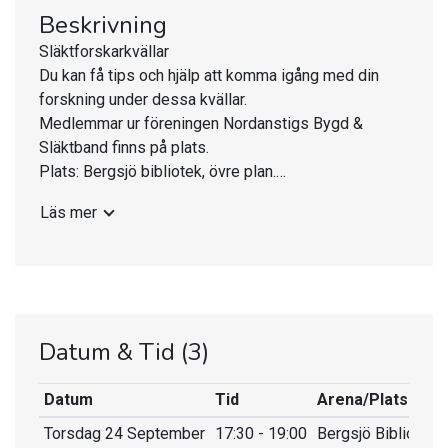
Beskrivning
Släktforskarkvällar
Du kan få tips och hjälp att komma igång med din
forskning under dessa kvällar.
Medlemmar ur föreningen Nordanstigs Bygd &
Släktband finns på plats.
Plats: Bergsjö bibliotek, övre plan.
Tid kl 17.30-19.00
Läs mer
Sista torsdagen varje månad i september, oktober
och november
24/9, 29/10, 26/11.
Välkomna!
Datum & Tid
(3)
Datum
Tid
Arena/Plats
Torsdag 24 September
17:30 - 19:00
Bergsjö Bibliotek