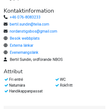
Kontaktinformation
+46 076-8083233
bertil.sundin@telia.com
nordanstigsbos@gmail.com
Besök webbplats
Externa länkar
Evenemangslänk
Bertil Sundin, ordförande NBOS
Attribut
Fri entré
WC
Naturnära
Rökfritt
Handikappanpassat