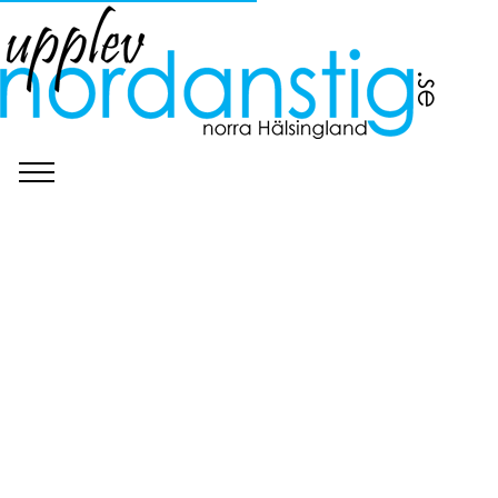
©
Pixabay