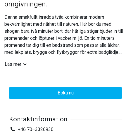
omgivningen.
Denna smakfullt inredda tvåa kombinerar modern
bekvämlighet med närhet till naturen. Här bor du med
skogen bara två minuter bort, där härliga stigar bjuder in till
promenader och löpturer i vacker miljö. En tio minuters
promenad tar dig till en badstrand som passar alla åldrar,
med lekplats, brygga och flytbryggor för extra badglädje.
Läs mer
Lägenheten erbjuder en lugn tillflyktsort där du kan njuta av
solen på gräsmattan precis utanför eller av solnedgången
från den mysiga terrassen. Samtidigt har du alla
bekvämligheter du behöver, såsom diskmaskin, tvättmaskin
Boka nu
och snabbt bredband. Sovrummet är inrett med två 90 cm
sängar, medan vardagsrummet med öppen planlösning
rymmer en bekväm bäddsoffa på 140 cm.
Kontaktinformation
Denna lägenhet passar lika bra för ett par som för en
barnfamilj och erbjuder en perfekt balans mellan avkoppling
+46 70–3326930