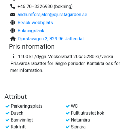
och närhet till kultur- och turistaktiviteter i vår charmiga
+46 70–3326930 (bokning)
kommun. Här kan du sakta ner tempot utan att göra avkall på
andrumforsjalen@djurstagarden.se
komforten.
Besök webbplats
Bokningslänk
Praktisk info:
Djurstavägen 2, 829 96 Jättendal
Trådlöst wi-fi ingår
Prisinformation
Sopor och städning tas om hand av gästen och ingår inte
1100 kr /dygn. Veckorabatt 20%: 5280 kr/vecka
Prisvärda rabatter för längre perioder. Kontakta oss för
mer information.
Attribut
Parkeringsplats
WC
Dusch
Fullt utrustat kök
Barnvänligt
Naturnära
Rökfritt
Sjönära