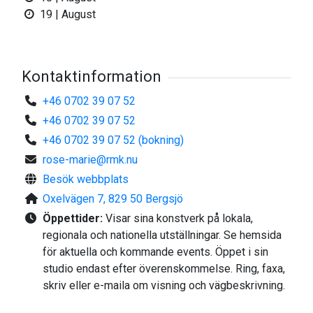
19 | August
Roligast tycker hon det är att hålla på med sina
surrealistiska bilder ("fantasimålningar"), men samtidigt
känns det för henne viktigt att varva med rena
Kontaktinformation
disciplinövningar såsom kroki, självporträtt och stilleben.
+46 0702 39 07 52
Idag kan du se hennes verk pryda väggar på många
+46 0702 39 07 52
offentliga inrättningar, i företags entreer och vidare hittar
+46 0702 39 07 52 (bokning)
man hennes fantastiska bilder på ett och annat bokomslag...
rose-marie@rmk.nu
Rose-Marie Klintman är idag verksam både i Stockholm och
Bergsjö.
Besök webbplats
Oxelvägen 7, 829 50 Bergsjö
Tel: 076 82 13 703
Öppettider:
Visar sina konstverk på lokala,
Kontaktperson: Rose-Marie Klintman
regionala och nationella utställningar. Se hemsida
för aktuella och kommande events. Öppet i sin
studio endast efter överenskommelse. Ring, faxa,
skriv eller e-maila om visning och vägbeskrivning.