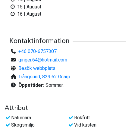
15 | August
16 | August
Kontaktinformation
+46 070-6757307
ginger.64@hotmail.com
Besök webbplats
Trångsund, 829 62 Gnarp
Öppettider:
Sommar.
Attribut
Naturnära
Rökfritt
Skogsmiljö
Vid kusten