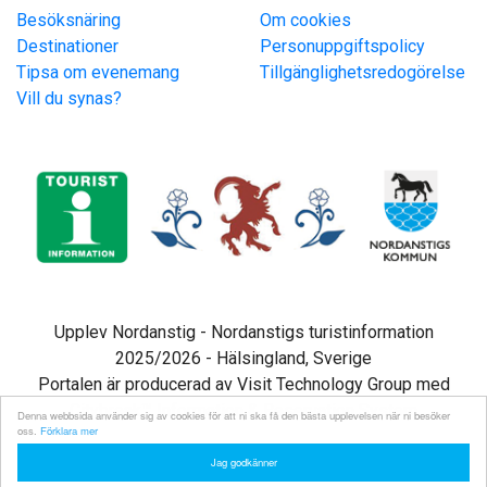
Besöksnäring
Om cookies
Destinationer
Personuppgiftspolicy
Tipsa om evenemang
Tillgänglighetsredogörelse
Vill du synas?
Upplev Nordanstig - Nordanstigs turistinformation
2025/2026 - Hälsingland, Sverige
Portalen är producerad av Visit Technology Group med
Citybreak™ Information & Reservation System
Denna webbsida använder sig av cookies för att ni ska få den bästa upplevelsen när ni besöker
oss.
Förklara mer
Jag godkänner