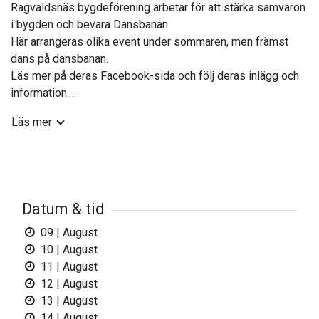
Ragvaldsnäs bygdeförening arbetar för att stärka samvaron
i bygden och bevara Dansbanan.
Här arrangeras olika event under sommaren, men främst
dans på dansbanan.
Läs mer på deras Facebook-sida och följ deras inlägg och
information.
Läs mer
Ragvaldsnäs dansbana i Gnarp blev rikskänd efter SVT:s
dokumentär Balladen om en dansbana, som sändes i januari,
2007. Dansbanan i Ragvaldsnäs, Gnarp, byggdes 1923 och
är fortfarande byns mötesplats. Dansbanan drivs helt ideellt
av Ragvaldsnäs bygdeförening.
Datum & tid
Info: 070-283 09 07
09 | August
10 | August
Välkomna!
11 | August
12 | August
13 | August
14 | August