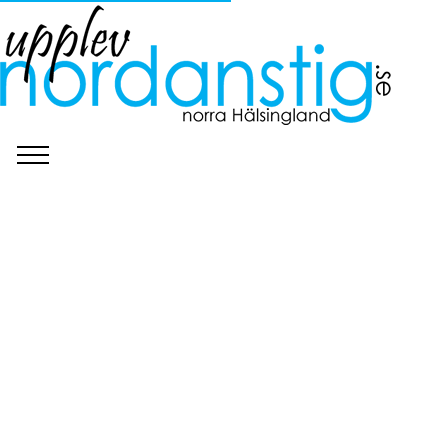
©
Sven Norman