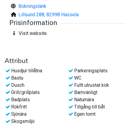
Sovrum med en 180 cm dubbelsäng, vardagsrum med två
Bokningslänk
140 cm bäddsoffor.
Lillsund 288, 82998 Hassela
Sängkläder, badlakan samt handdukar ingår.
Prisinformation
Fullt utrustat kök.
Visit website.
Möjlighet till tvättstuga finns vid behov.
Välkomna!
Attribut
Husdjur tillåtna
Parkeringsplats
Bastu
WC
Dusch
Fullt utrustat kök
Grill/grillplats
Barnvänligt
Badplats
Naturnära
Rökfritt
Tillgång till båt
Sjönära
Egen tomt
Skogsmiljö