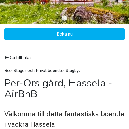
Boka nu
Gå tillbaka
Bo
Stugor och Privat boende
Stugby
Per-Ors gård, Hassela -
AirBnB
©
Per-Ors Farm, Hassela
Välkomna till detta fantastiska boende
i vackra Hassela!