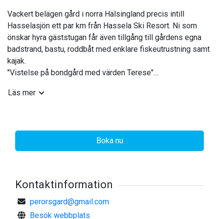
Vackert belägen gård i norra Hälsingland precis intill
Hasselasjön ett par km från Hassela Ski Resort. Ni som
önskar hyra gäststugan får även tillgång till gårdens egna
badstrand, bastu, roddbåt med enklare fiskeutrustning samt
kajak.
"Vistelse på bondgård med värden Terese"
- 4 gäster
Läs mer
Boendet
Egen sandstrand, vedeldad bastu, roddbåt med enklare
fiskeutrustning samt kajak.
Boka nu
Gästers tillgång
Bastustuga och badstrand.
Kontaktinformation
Andra saker att notera
Stugan består av 2 rum och kök, WC och dusch.
perorsgard@gmail.com
Besök webbplats