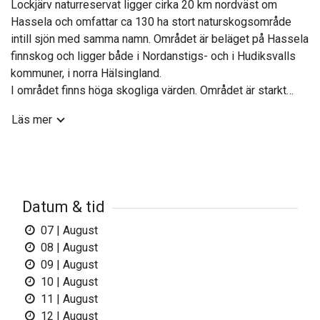
Lockjärv naturreservat ligger cirka 20 km nordväst om
Hassela och omfattar ca 130 ha stort naturskogsområde
intill sjön med samma namn. Området är beläget på Hassela
finnskog och ligger både i Nordanstigs- och i Hudiksvalls
kommuner, i norra Hälsingland.
I området finns höga skogliga värden. Området är starkt
brandpräglat med brandspår på levande tallar och på död
Läs mer
ved. Spritt i området finns rikligt med gamla brända
tallstubbar och tallågor (liggande dött träd).
Arter som trivs i Lockjärv
Angränsande mot sjön Lockjärv finns ett bestånd med
gammal urskogsartad tallskog med inslag av 250-300 åriga
Datum & tid
tallar. Tallticka, lappticka, rosenticka, dvärgbägarlav och
lunglav är exempel på sällsynta och skyddsvärda arter
07 | August
funna i området.
08 | August
Den centrala delen av reservatsområdet består av ett
09 | August
mosaikartat gammelskogsområde med sumpmark, små
10 | August
myrar och fuktig grandominerad skog. I den fuktiga
11 | August
sumpskogen finns gott om gamla sälgar och aspar med
12 | August