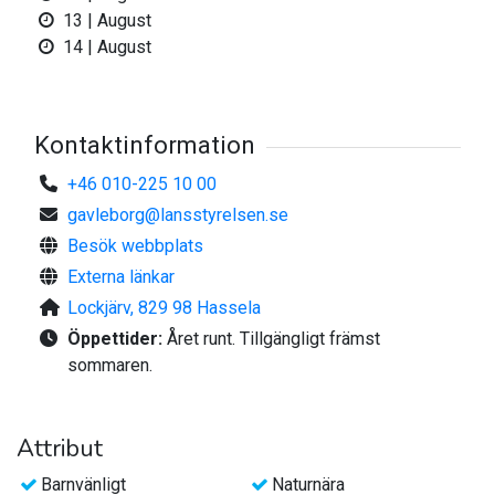
både lunglavssamhällen, doftticka och gelélavar.
13 | August
Fler reservat i närheten
14 | August
Reservatet ligger bara ca 350 meter ifrån Gulliksbergets
naturreservat och ca en kilometer söder om naturreservatet
Kvarnmyrorna.
Kontaktinformation
Föreskrifter
+46 010-225 10 00
Inom naturreservatet gäller speciella regler. Det är inte
gavleborg@lansstyrelsen.se
tillåtet att:
Besök webbplats
1. framföra motordrivet fordon annat än på väg som är
Externa länkar
avsedd för
motorfordonstrafik,
Lockjärv, 829 98 Hassela
2. ta ved. Eldning är endast tillåtet om egen ved tagits med,
Öppettider:
Året runt. Tillgängligt främst
3. bryta kvistar, fälla eller på annat sätt skada levande eller
sommaren.
döda stående
eller omkullfallna träd och buskar,
4. skada, plocka eller samla in växter, svampar och lavar,
Attribut
5. klättra i boträd, uppehålla sig nära rovfågelbo, lya eller
Barnvänligt
Naturnära
gryt, samla in djur