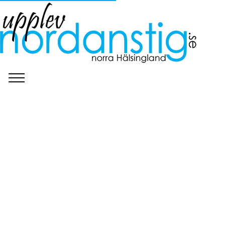
©
Länsstyrelsen Gävleborg