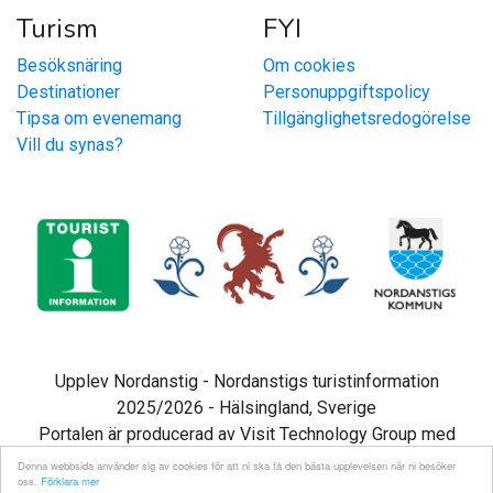
Turism
FYI
Besöksnäring
Om cookies
Destinationer
Personuppgiftspolicy
Tipsa om evenemang
Tillgänglighetsredogörelse
Vill du synas?
Upplev Nordanstig - Nordanstigs turistinformation
2025/2026 - Hälsingland, Sverige
Portalen är producerad av Visit Technology Group med
Citybreak™ Information & Reservation System
Denna webbsida använder sig av cookies för att ni ska få den bästa upplevelsen när ni besöker
oss.
Förklara mer