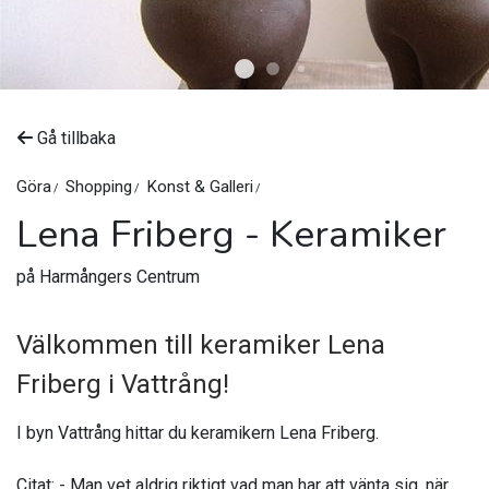
Gå tillbaka
Göra
Shopping
Konst & Galleri
©
Upplev Nordanstig
Lena Friberg - Keramiker
på Harmångers Centrum
Välkommen till keramiker Lena
Friberg i Vattrång!
I byn Vattrång hittar du keramikern Lena Friberg.
Citat: - Man vet aldrig riktigt vad man har att vänta sig, när