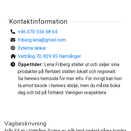
Besök efter överenskommelse.
Kontaktinformation
Varmt Välkomna!
+46 070-556 68 64
Tel: 070-556 68 64
friberg.lena@gmail.com
Kontaktperson: Lena Friberg
Externa länkar
Vattrång 70, 829 95 Harmånger
Öppettider:
Lena Friberg ställer ut och säljer sina
produkter på flertalet ställen lokalt och regionalt.
Se hennes hemsida för mer info. För övrigt kan hon
ta emot besök i hennes ateljé, men du måste boka
dag och tid på förhand. Vänligen respektera
Vägbeskrivning
Från E4:an i Vattrång. Sväng av inåt land endast några hundra