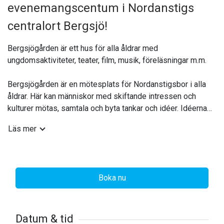
evenemangscentum i Nordanstigs
centralort Bergsjö!
Bergsjögården är ett hus för alla åldrar med
ungdomsaktiviteter, teater, film, musik, föreläsningar m.m.
Bergsjögården är en mötesplats för Nordanstigsbor i alla
åldrar. Här kan människor med skiftande intressen och
kulturer mötas, samtala och byta tankar och idéer. Idéerna
och lusten är grunden för den verksamhet som fyller gården
Läs mer
och i det arbetet är kommunens unga en stor tillgång.
Kulturhuset Bergsjögårdens policy är att alla ska känna
respekt och omtanke om alla som finns i huset. Alla
Boka nu
behandlas lika oavsett ålder, kön eller ursprung. Vi hjälps åt
och är lyhörda för varandra så att många ska kunna utnyttja
huset samtidigt för olika aktiviteter.
Datum & tid