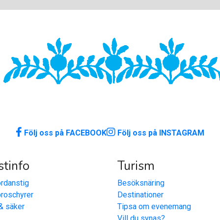
Följ oss på FACEBOOK
Följ oss på INSTAGRAM
stinfo
Turism
rdanstig
Besöksnäring
broschyrer
Destinationer
& säker
Tipsa om evenemang
Vill du synas?