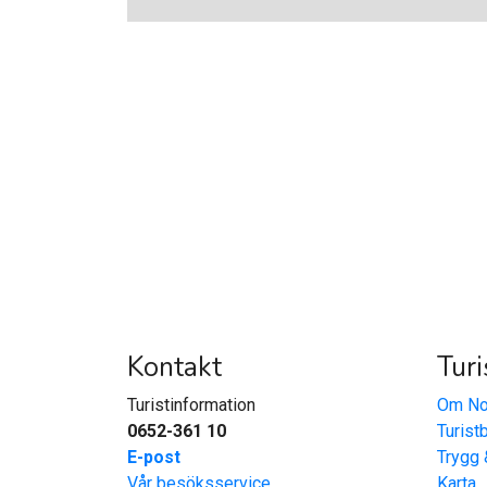
Kontakt
Turi
Turistinformation
Om No
0652-361 10
Turist
E-post
Trygg 
Vår besöksservice
Karta