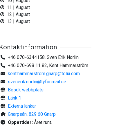
10 | August
11 | August
12 | August
13 | August
Kontaktinformation
+46 070-6344158, Sven Erik Norlin
+46 070-698 11 82, Kent Hammarström
kent.hammarstrom.gnarp@telia.com
svenerik.norlin@tyfonmail.se
Besök webbplats
Länk 1
Externa länkar
Gnarpsån, 829 60 Gnarp
Öppettider:
Året runt.