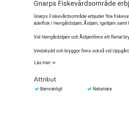
Gnarps Fiskevårdsområde erbjud
Gnarps Fiskevårdsområde erbjuder fina fiskevatten
ädelfisk i Herrgårdstjärn, Åstjärn, Igeltjärn samt
Vid Herrgårdstjärn och Åstjärnfinns ett flertal
Vindskydd och bryggor finns också vid Uppgårdst
Läs mer
Gnarpsån nedströms Milsbrodammen är ett utmärkt ha
havsöring. Fisk upp till 8.5 kilo har fångats
Attribut
www.fiskaignarp.justnu/
Barnvänligt
Naturnära