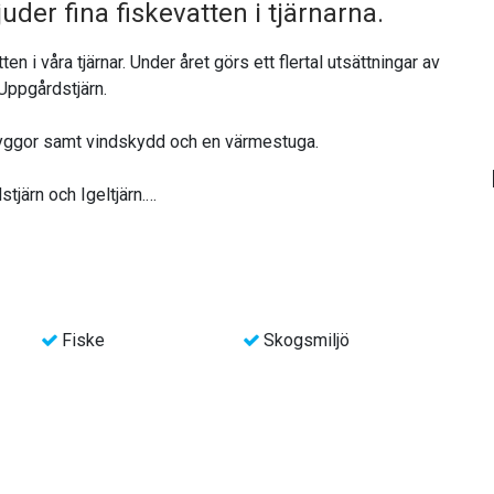
er fina fiskevatten i tjärnarna.
 i våra tjärnar. Under året görs ett flertal utsättningar av
 Uppgårdstjärn.
 bryggor samt vindskydd och en värmestuga.
järn och Igeltjärn.
vsöringsvatten på våren och hösten med nystigen
 i Gnarpsån.
Fiske
Skogsmiljö