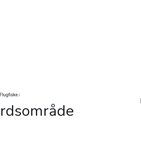
Flugfiske
årdsområde