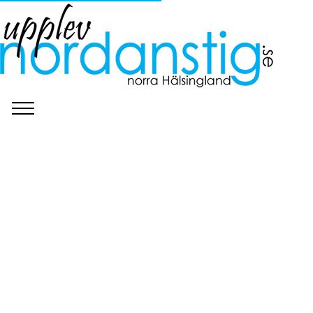
©
Upplev Nordanstig