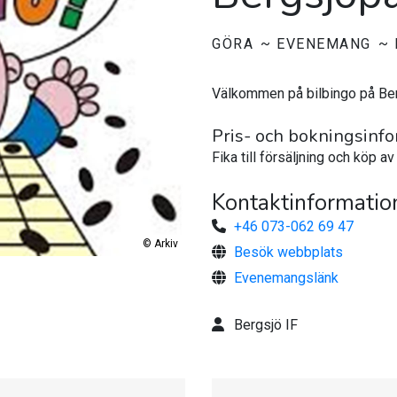
GÖRA
EVENEMANG
Välkommen på bilbingo på B
Pris- och bokningsinf
Fika till försäljning och köp a
Kontaktinformatio
+46 073-062 69 47
©
Arkiv
Besök webbplats
Evenemangslänk
Bergsjö IF